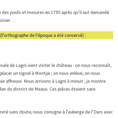
 des poids et mesures en 1795 après qu’il eut demandé
voisier …
(l’orthographe de l’époque a été conservé) :
le de Lagni vient visiter le château : on nous reconnaît,
placer un signal à Montjai ; on nous enlève, on nous
ie affreuse. Nous arrivons à Lagni à minuit ; je montre
lier du district de Meaux. Ces pièces étoient sans
ûreté sans doute, nous consigne à l’auberge de l’Ours avec