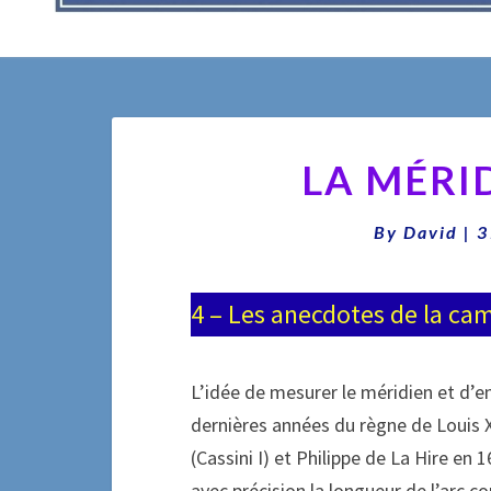
LA MÉRI
By
David
|
3
4 – Les anecdotes de la c
L’idée de mesurer le méridien et d’e
dernières années du règne de Louis X
(Cassini I) et Philippe de La Hire e
avec précision la longueur de l’arc c