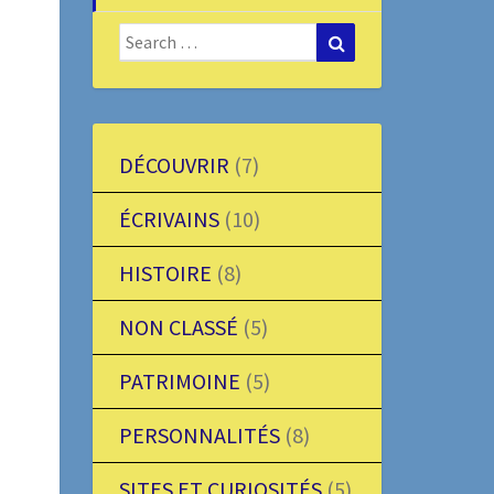
Search
Search
for:
DÉCOUVRIR
(7)
ÉCRIVAINS
(10)
HISTOIRE
(8)
NON CLASSÉ
(5)
PATRIMOINE
(5)
PERSONNALITÉS
(8)
SITES ET CURIOSITÉS
(5)