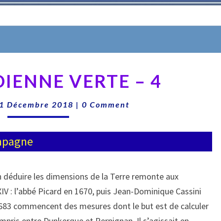
LA
DIENNE VERTE – 4
MÉRIDIENNE
VERTE
Comments
–
1 Décembre 2018
|
0 Comment
4
ampagne
n déduire les dimensions de la Terre remonte aux
IV : l’abbé Picard en 1670, puis Jean-Dominique Cassini
n 1683 commencent des mesures dont le but est de calculer
ompris entre Dunkerque et Perpignan. Il s’agissait en