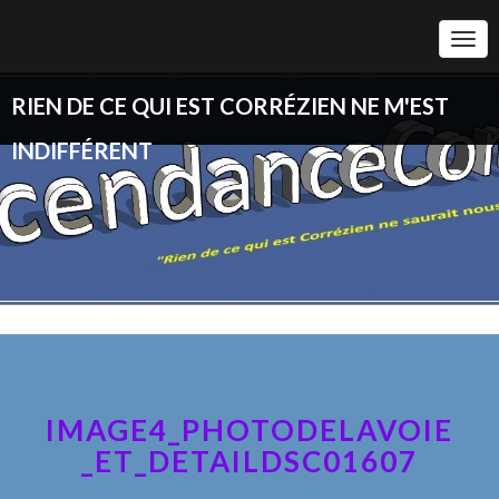
Togg
Navi
RIEN DE CE QUI EST CORRÉZIEN NE M'EST
INDIFFÉRENT
IMAGE4_PHOTODELAVOIE
_ET_DETAILDSC01607