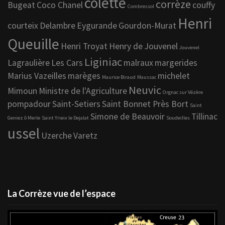
colette
corrèze
Bugeat
Coco Chanel
couffy
Combressol
Henri
courteix
Delambre
Eygurande
Gourdon-Murat
Queuille
Henri Troyat
Henry de Jouvenel
Jouvenel
Liginiac
Lagraulière
Les Cars
malraux
margerides
Marius Vazeilles
marèges
michelet
Maurice Biraud
Maussac
Neuvic
Mimoun
Ministre de l'Agriculture
Orgnac sur Vézère
pompadour
Saint-Setiers
Saint Bonnet Près Bort
Saint
Simone de Beauvoir
Tillinac
Geniez ô Merle
Saint Yrieix le Dejalat
Soudeilles
ussel
Uzerche
Varetz
La Corrèze vue de l’espace