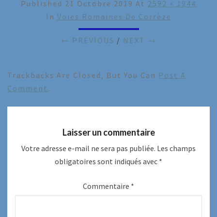
Published
21 Octobre 2019
At
2592 × 1944
In
Voies Romaines De Corrèze
← PREVIOUS
/
NEXT →
Trackbacks Are Closed, But You Can
Post A
Comment
.
Laisser un commentaire
Votre adresse e-mail ne sera pas publiée.
Les champs
obligatoires sont indiqués avec
*
Commentaire
*