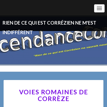
Togg
Navi
RIEN DE CE QUI EST CORRÉZIEN NE M'EST
INDIFFÉRENT
VOIES
VOIES ROMAINES DE
ROMAINES
DE
CORRÈZE
CORRÈZE