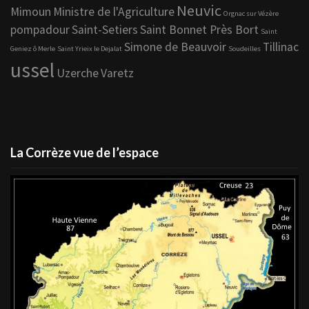
Neuvic
Mimoun
Ministre de l'Agriculture
Orgnac sur Vézère
pompadour
Saint-Setiers
Saint Bonnet Près Bort
Saint
Simone de Beauvoir
Tillinac
Geniez ô Merle
Saint Yrieix le Dejalat
Soudeilles
ussel
Uzerche
Varetz
La Corrèze vue de l’espace