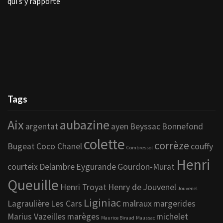
qui s’y rapporte
Tags
Aix
aubazine
argentat
ayen
Beyssac
Bonnefond
colette
corrèze
Bugeat
Coco Chanel
couffy
Combressol
Henri
courteix
Delambre
Eygurande
Gourdon-Murat
Queuille
Henri Troyat
Henry de Jouvenel
Jouvenel
Liginiac
Lagraulière
Les Cars
malraux
margerides
Marius Vazeilles
marèges
michelet
Maurice Biraud
Maussac