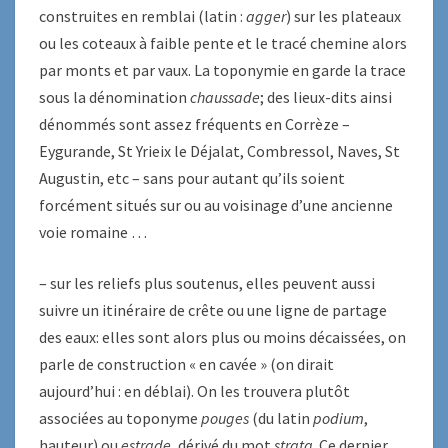
construites en remblai (latin :
agger
) sur les plateaux
ou les coteaux à faible pente et le tracé chemine alors
par monts et par vaux. La toponymie en garde la trace
sous la dénomination
chaussade
; des lieux-dits ainsi
dénommés sont assez fréquents en Corrèze –
Eygurande, St Yrieix le Déjalat, Combressol, Naves, St
Augustin, etc – sans pour autant qu’ils soient
forcément situés sur ou au voisinage d’une ancienne
voie romaine …
– sur les reliefs plus soutenus, elles peuvent aussi
suivre un itinéraire de crête ou une ligne de partage
des eaux: elles sont alors plus ou moins décaissées, on
parle de construction « en cavée » (on dirait
aujourd’hui : en déblai). On les trouvera plutôt
associées au toponyme
pouges
(du latin
podium
,
hauteur) ou
estrade
, dérivé du mot
strata
. Ce dernier