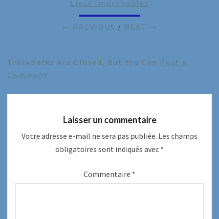
Lieux Improbables
← PREVIOUS
/
NEXT →
Trackbacks Are Closed, But You Can
Post A
Comment
.
Laisser un commentaire
Votre adresse e-mail ne sera pas publiée.
Les champs
obligatoires sont indiqués avec
*
Commentaire
*