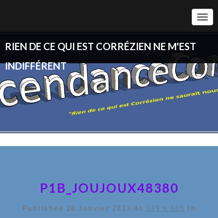
Togg
Navi
RIEN DE CE QUI EST CORRÉZIEN NE M'EST
INDIFFÉRENT
P1B_JOUJOUX48380
Published
28 Janvier 2023
At
339 × 605
In