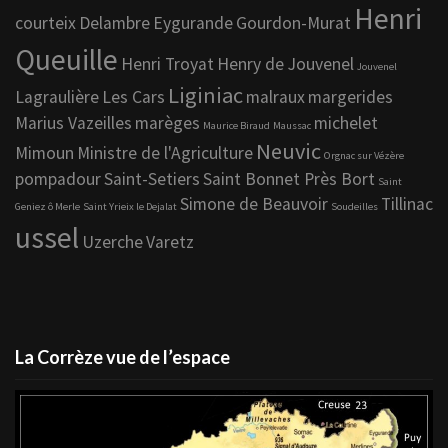
Henri
courteix
Delambre
Eygurande
Gourdon-Murat
Queuille
Henri Troyat
Henry de Jouvenel
Jouvenel
Liginiac
Lagraulière
Les Cars
malraux
margerides
Marius Vazeilles
marèges
michelet
Maurice Biraud
Maussac
Neuvic
Mimoun
Ministre de l'Agriculture
Orgnac sur Vézère
pompadour
Saint-Setiers
Saint Bonnet Près Bort
Saint
Simone de Beauvoir
Tillinac
Geniez ô Merle
Saint Yrieix le Dejalat
Soudeilles
ussel
Uzerche
Varetz
La Corrèze vue de l’espace