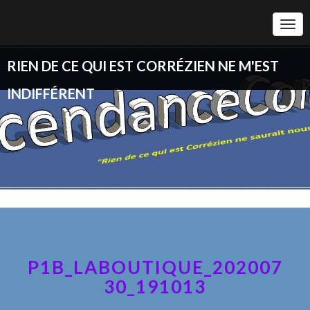
Togg
Navi
RIEN DE CE QUI EST CORRÉZIEN NE M'EST
INDIFFÉRENT
P1B_LABOUTIQUE_202007
30_191013