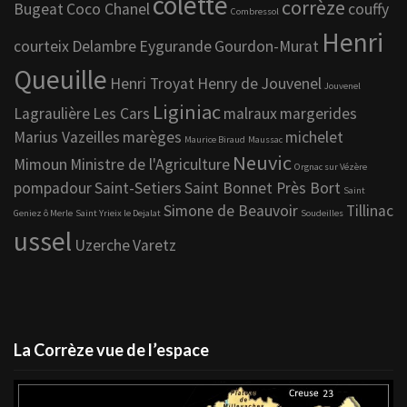
colette
corrèze
Bugeat
Coco Chanel
couffy
Combressol
Henri
courteix
Delambre
Eygurande
Gourdon-Murat
Queuille
Henri Troyat
Henry de Jouvenel
Jouvenel
Liginiac
Lagraulière
Les Cars
malraux
margerides
Marius Vazeilles
marèges
michelet
Maurice Biraud
Maussac
Neuvic
Mimoun
Ministre de l'Agriculture
Orgnac sur Vézère
pompadour
Saint-Setiers
Saint Bonnet Près Bort
Saint
Simone de Beauvoir
Tillinac
Geniez ô Merle
Saint Yrieix le Dejalat
Soudeilles
ussel
Uzerche
Varetz
La Corrèze vue de l’espace