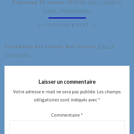
Published
28 Janvier 2023
At
988 × 1096
In
Lieux Improbables
← PREVIOUS
/
NEXT →
Trackbacks Are Closed, But You Can
Post A
Comment
.
Laisser un commentaire
Votre adresse e-mail ne sera pas publiée.
Les champs
obligatoires sont indiqués avec
*
Commentaire
*