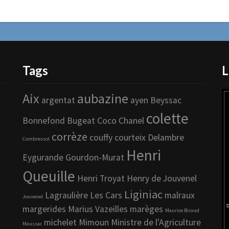
Tags
L
Aix
aubazine
argentat
ayen
Beyssac
colette
Bonnefond
Bugeat
Coco Chanel
corrèze
couffy
courteix
Delambre
Combressol
Henri
Eygurande
Gourdon-Murat
Queuille
Henri Troyat
Henry de Jouvenel
Liginiac
Lagraulière
Les Cars
malraux
Jouvenel
margerides
Marius Vazeilles
marèges
Maurice Biraud
michelet
Mimoun
Ministre de l'Agriculture
Maussac