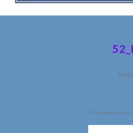
52
Publ
Trackbacks Are 