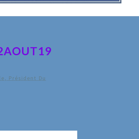
22AOUT19
le, Président Du