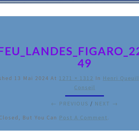
_FEU_LANDES_FIGARO_
49
ished
13 Mai 2024
At
1271 × 1312
In
Henri Queuil
Conseil
← PREVIOUS
/
NEXT →
Closed, But You Can
Post A Comment
.