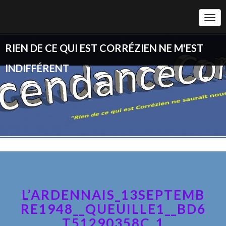
Togg
Navi
RIEN DE CE QUI EST CORRÉZIEN NE M'EST
INDIFFÉRENT
L’ARDENNAIS_13SEPTEMB
RE1948__QUEUILLE1__BD6
T51290358C_1