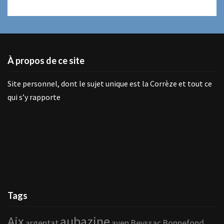
À propos de ce site
Site personnel, dont le sujet unique est la Corrèze et tout ce
qui s’y rapporte
Tags
Aix
aubazine
argentat
ayen
Beyssac
Bonnefond