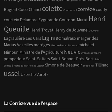
colette
corrèze
Bugeat
Coco Chanel
couffy
Combressol
Henri
courteix
Delambre
Eygurande
Gourdon-Murat
Queuille
Henri Troyat
Henry de Jouvenel
Jouvenel
Liginiac
Lagraulière
Les Cars
malraux
margerides
Marius Vazeilles
marèges
michelet
Maurice Biraud
Maussac
Neuvic
Mimoun
Ministre de l'Agriculture
Orgnac sur Vézère
pompadour
Saint-Setiers
Saint Bonnet Près Bort
Saint
Simone de Beauvoir
Tillinac
Geniez ô Merle
Saint Yrieix le Dejalat
Soudeilles
ussel
Uzerche
Varetz
La Corrèze vue de l’espace