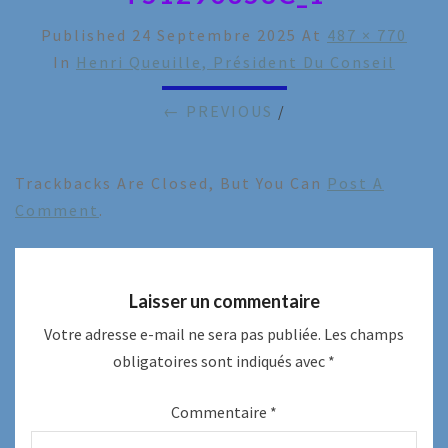
Published
24 Septembre 2025
At
487 × 770
In
Henri Queuille, Président Du Conseil
← PREVIOUS
/
Trackbacks Are Closed, But You Can
Post A
Comment
.
Laisser un commentaire
Votre adresse e-mail ne sera pas publiée.
Les champs
obligatoires sont indiqués avec
*
Commentaire
*