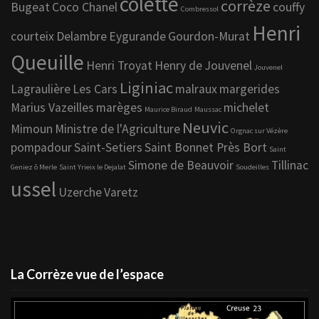
colette
corrèze
Bugeat
Coco Chanel
couffy
Combressol
Henri
courteix
Delambre
Eygurande
Gourdon-Murat
Queuille
Henri Troyat
Henry de Jouvenel
Jouvenel
Liginiac
Lagraulière
Les Cars
malraux
margerides
Marius Vazeilles
marèges
michelet
Maurice Biraud
Maussac
Neuvic
Mimoun
Ministre de l'Agriculture
Orgnac sur Vézère
pompadour
Saint-Setiers
Saint Bonnet Près Bort
Saint
Simone de Beauvoir
Tillinac
Geniez ô Merle
Saint Yrieix le Dejalat
Soudeilles
ussel
Uzerche
Varetz
La Corrèze vue de l’espace