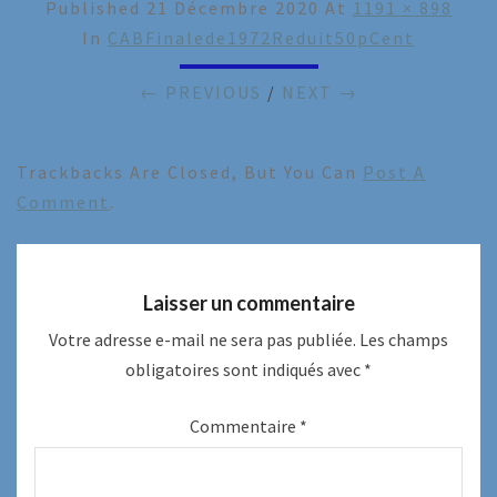
Published
21 Décembre 2020
At
1191 × 898
In
CABFinalede1972Reduit50pCent
← PREVIOUS
/
NEXT →
Trackbacks Are Closed, But You Can
Post A
Comment
.
Laisser un commentaire
Votre adresse e-mail ne sera pas publiée.
Les champs
obligatoires sont indiqués avec
*
Commentaire
*