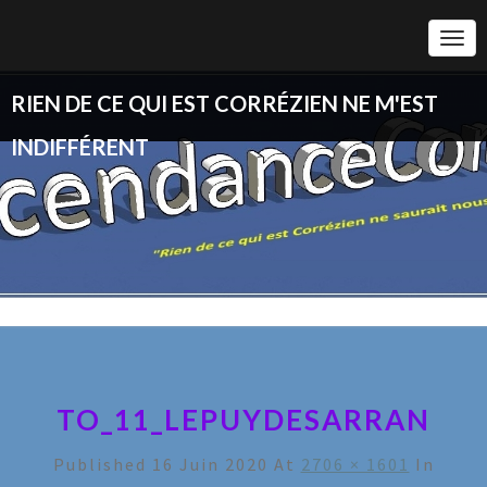
Togg
Navi
RIEN DE CE QUI EST CORRÉZIEN NE M'EST
INDIFFÉRENT
TO_11_LEPUYDESARRAN
Published
16 Juin 2020
At
2706 × 1601
In