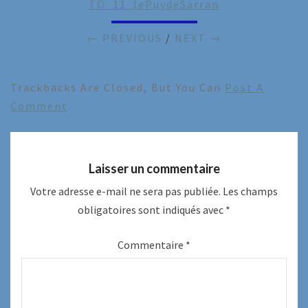
TO_11_lePuydeSarran
← PREVIOUS
/
NEXT →
Trackbacks Are Closed, But You Can
Post A
Comment
.
Laisser un commentaire
Votre adresse e-mail ne sera pas publiée.
Les champs
obligatoires sont indiqués avec
*
Commentaire
*