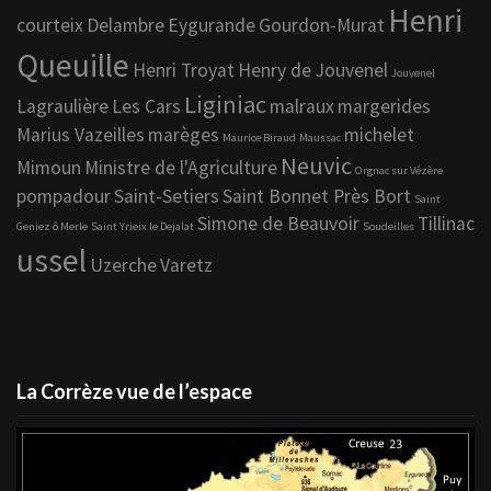
Henri
courteix
Delambre
Eygurande
Gourdon-Murat
Queuille
Henri Troyat
Henry de Jouvenel
Jouvenel
Liginiac
Lagraulière
Les Cars
malraux
margerides
Marius Vazeilles
marèges
michelet
Maurice Biraud
Maussac
Neuvic
Mimoun
Ministre de l'Agriculture
Orgnac sur Vézère
pompadour
Saint-Setiers
Saint Bonnet Près Bort
Saint
Simone de Beauvoir
Tillinac
Geniez ô Merle
Saint Yrieix le Dejalat
Soudeilles
ussel
Uzerche
Varetz
La Corrèze vue de l’espace