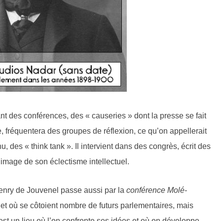
ant des conférences, des « causeries » dont la presse se fait
ive, fréquentera des groupes de réflexion, ce qu’on appellerait
 des « think tank ». Il intervient dans des congrès, écrit des
l’image de son éclectisme intellectuel.
Henry de Jouvenel passe aussi par la
conférence Molé-
 et où se côtoient nombre de futurs parlementaires, mais
est un lieu où l’on confronte ses idées et où on développe