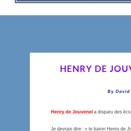
HENRY DE JOU
By
David
Henry de Jouvenel
a disparu des écr
Je devrais dire : « le baron Henry de J