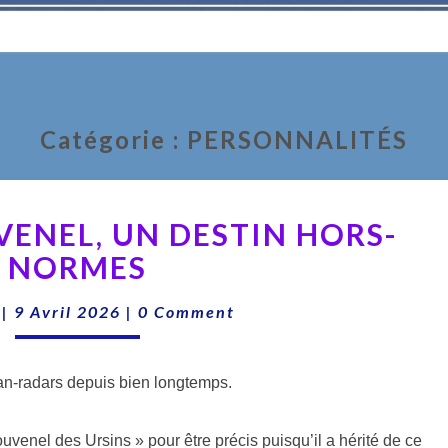
Catégorie :
PERSONNALITÉS
HENRY
VENEL, UN DESTIN HORS-
DE
JOUVENEL,
NORMES
UN
Comments
DESTIN
|
9 Avril 2026
|
0 Comment
HORS-
NORMES
an-radars depuis bien longtemps.
ouvenel des Ursins » pour être précis puisqu’il a hérité de ce