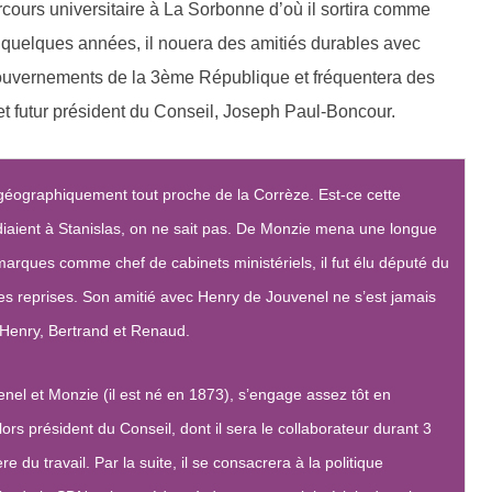
arcours universitaire à La Sorbonne d’où il sortira comme
s quelques années, il nouera des amitiés durables avec
gouvernements de la 3ème République et fréquentera des
et futur président du Conseil, Joseph Paul-Boncour.
 géographiquement tout proche de la Corrèze. Est-ce cette
udiaient à Stanislas, on ne sait pas. De Monzie mena une longue
 marques comme chef de cabinets ministériels, il fut élu député du
s reprises. Son amitié avec Henry de Jouvenel ne s’est jamais
d’Henry, Bertrand et Renaud.
el et Monzie (il est né en 1873), s’engage assez tôt en
s président du Conseil, dont il sera le collaborateur durant 3
e du travail. Par la suite, il se consacrera à la politique