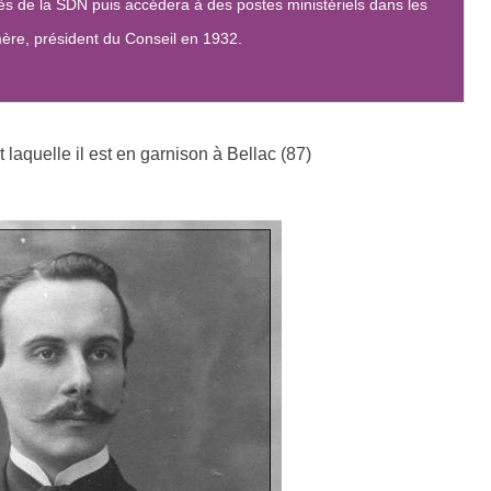
 de la SDN puis accédera à des postes ministériels dans les
ère, président du Conseil en 1932.
t laquelle il est en garnison à Bellac (87)