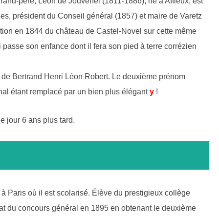
 grand-père, Léon de Jouvenel (1811-1886), né à Affieux, est
ses, président du Conseil général (1857) et maire de Varetz
uisition en 1844 du château de Castel-Novel sur cette même
 passe son enfance dont il fera son pied à terre corrézien
oms de Bertrand Henri Léon Robert. Le deuxième prénom
nal étant remplacé par un bien plus élégant
y
!
le jour 6 ans plus tard.
 Paris où il est scolarisé. Élève du prestigieux collège
uréat du concours général en 1895 en obtenant le deuxième