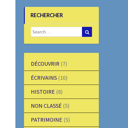
RECHERCHER
Search
Search
for:
DÉCOUVRIR
(7)
ÉCRIVAINS
(10)
HISTOIRE
(8)
NON CLASSÉ
(5)
PATRIMOINE
(5)