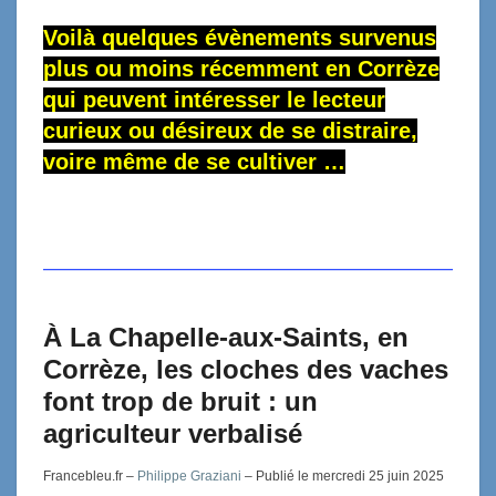
Voilà quelques évènements survenus
plus ou moins récemment en Corrèze
qui peuvent intéresser l
e lecteur
curieux ou désireux de se distraire,
voire même de se cultiver …
À La Chapelle-aux-Saints, en
Corrèze, les cloches des vaches
font trop de bruit : un
agriculteur verbalisé
Francebleu.fr –
Philippe Graziani
– Publié le mercredi 25 juin 2025