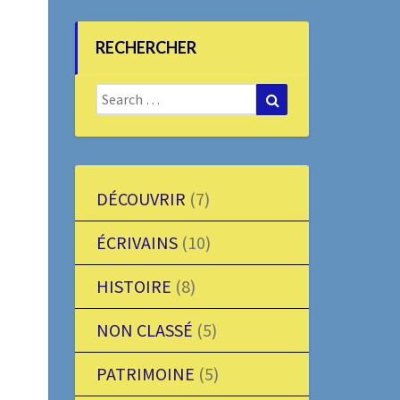
RECHERCHER
Search
Search
for:
DÉCOUVRIR
(7)
ÉCRIVAINS
(10)
HISTOIRE
(8)
NON CLASSÉ
(5)
PATRIMOINE
(5)