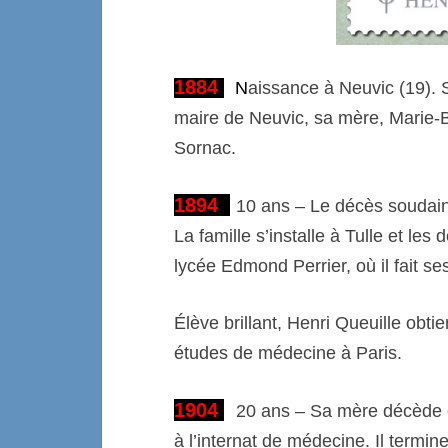
1884
N
aissance à Neuvic (19). 
maire de Neuvic, sa mère, Marie-B
Sornac.
1894
1
0 ans – Le décès soudain 
La famille s’installe à Tulle et les
lycée Edmond Perrier, où il fait s
Élève brillant, Henri Queuille obti
études de médecine à Paris.
1904
20 ans – Sa mère décède e
à l’internat de médecine. Il termi