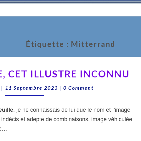
Étiquette :
Mitterrand
HENRI
E, CET ILLUSTRE INCONNU
QUEUILLE,
CET
Comments
|
11 Septembre 2023
|
0 Comment
ILLUSTRE
INCONNU
uille
, je ne connaissais de lui que le nom et l’image
indécis et adepte de combinaisons, image véhiculée
ce…