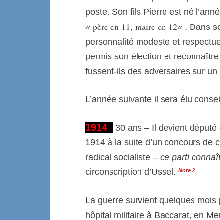
poste. Son fils Pierre est né l’anné
père en 11, maire en 12
«
« . Dans s
personnalité modeste et respectueu
permis son élection et reconnaître
fussent-ils des adversaires sur un 
L’année suivante il sera élu conse
1914
30 ans – Il devient député
1914
à la
suite
d’
un concours de c
radical socialiste –
c
e parti connaît
circonscription d’Ussel.
Note
2
La guerre survient quelques mois p
hôpital militaire à Baccarat, en 