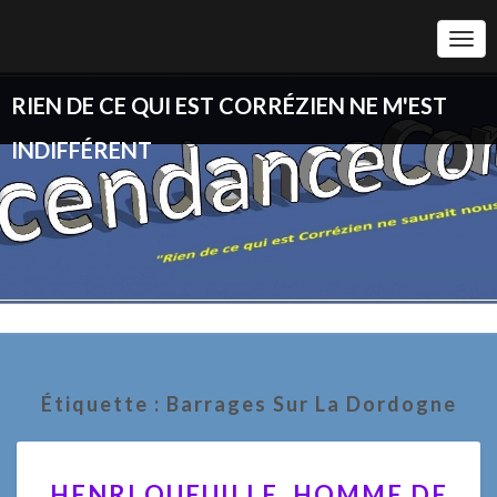
Togg
Navi
RIEN DE CE QUI EST CORRÉZIEN NE M'EST
INDIFFÉRENT
Étiquette :
Barrages Sur La Dordogne
HENRI
HENRI QUEUILLE, HOMME DE
QUEUILLE,