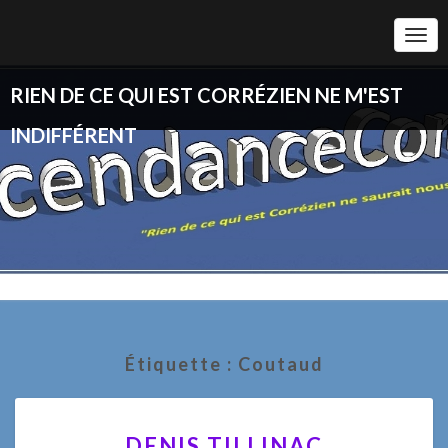
Togg
Navi
RIEN DE CE QUI EST CORRÉZIEN NE M'EST
INDIFFÉRENT
Étiquette :
Coutaud
DENIS
DENIS TILLINAC
TILLINAC