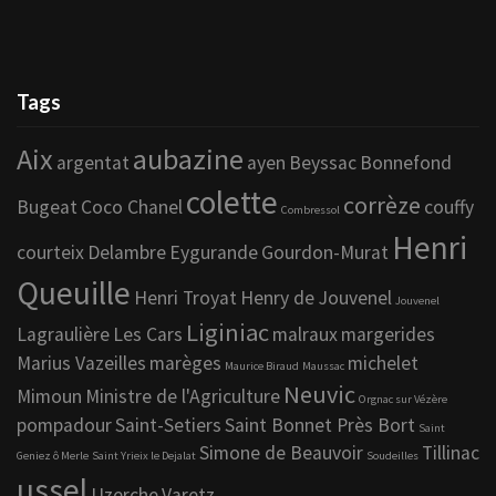
Tags
Aix
aubazine
argentat
ayen
Beyssac
Bonnefond
colette
corrèze
Bugeat
Coco Chanel
couffy
Combressol
Henri
courteix
Delambre
Eygurande
Gourdon-Murat
Queuille
Henri Troyat
Henry de Jouvenel
Jouvenel
Liginiac
Lagraulière
Les Cars
malraux
margerides
Marius Vazeilles
marèges
michelet
Maurice Biraud
Maussac
Neuvic
Mimoun
Ministre de l'Agriculture
Orgnac sur Vézère
pompadour
Saint-Setiers
Saint Bonnet Près Bort
Saint
Simone de Beauvoir
Tillinac
Geniez ô Merle
Saint Yrieix le Dejalat
Soudeilles
ussel
Uzerche
Varetz