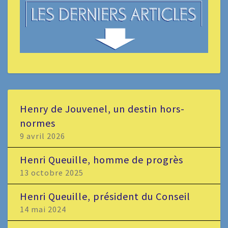
Henry de Jouvenel, un destin hors-
normes
9 avril 2026
Henri Queuille, homme de progrès
13 octobre 2025
Henri Queuille, président du Conseil
14 mai 2024