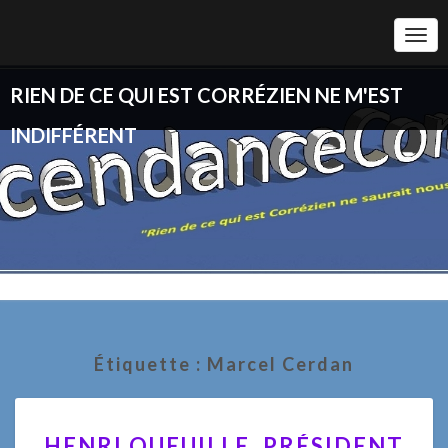
Togg
Navi
RIEN DE CE QUI EST CORRÉZIEN NE M'EST
INDIFFÉRENT
Étiquette :
Marcel Cerdan
HENRI
HENRI QUEUILLE, PRÉSIDENT
QUEUILLE,