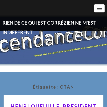
Togg
Navi
RIEN DE CE QUI EST CORRÉZIEN NE M'EST
INDIFFÉRENT
Étiquette :
OTAN
HENRI
HENRI QUEUILLE, PRÉSIDENT
QUEUILLE,