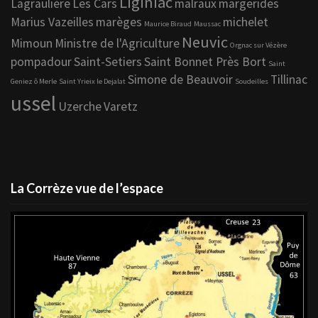
Liginiac
Lagraulière
Les Cars
malraux
margerides
Marius Vazeilles
marèges
michelet
Maurice Biraud
Maussac
Neuvic
Mimoun
Ministre de l'Agriculture
Orgnac sur Vézère
pompadour
Saint-Setiers
Saint Bonnet Près Bort
Saint
Simone de Beauvoir
Tillinac
Geniez ô Merle
Saint Yrieix le Dejalat
Soudeilles
ussel
Uzerche
Varetz
La Corrèze vue de l’espace