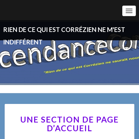
Togg
Navi
RIEN DE CE QUI EST CORRÉZIEN NE M'EST
INDIFFÉRENT
UNE
UNE SECTION DE PAGE
SECTION
DE
D’ACCUEIL
PAGE