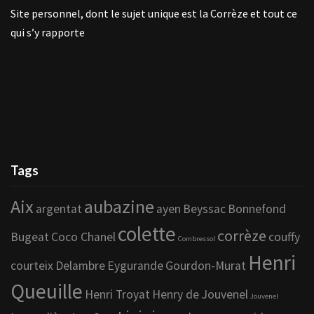
Site personnel, dont le sujet unique est la Corrèze et tout ce
qui s’y rapporte
Tags
Aix
aubazine
argentat
ayen
Beyssac
Bonnefond
colette
corrèze
Bugeat
Coco Chanel
couffy
Combressol
Henri
courteix
Delambre
Eygurande
Gourdon-Murat
Queuille
Henri Troyat
Henry de Jouvenel
Jouvenel