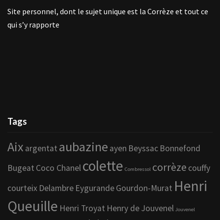
Site personnel, dont le sujet unique est la Corrèze et tout ce
qui s’y rapporte
Tags
Aix
aubazine
argentat
ayen
Beyssac
Bonnefond
colette
corrèze
Bugeat
Coco Chanel
couffy
Combressol
Henri
courteix
Delambre
Eygurande
Gourdon-Murat
Queuille
Henri Troyat
Henry de Jouvenel
Jouvenel