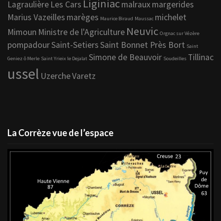
Liginiac
Lagraulière
Les Cars
malraux
margerides
Marius Vazeilles
marèges
michelet
Maurice Biraud
Maussac
Neuvic
Mimoun
Ministre de l'Agriculture
Orgnac sur Vézère
pompadour
Saint-Setiers
Saint Bonnet Près Bort
Saint
Simone de Beauvoir
Tillinac
Geniez ô Merle
Saint Yrieix le Dejalat
Soudeilles
ussel
Uzerche
Varetz
La Corrèze vue de l’espace