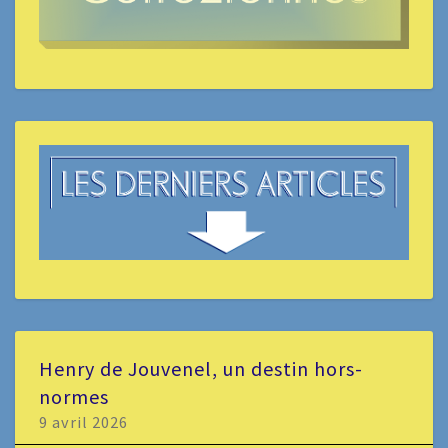
Henry de Jouvenel, un destin hors-
normes
9 avril 2026