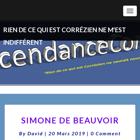
Togg
Navi
RIEN DE CE QUI EST CORRÉZIEN NE M'EST
INDIFFÉRENT
SIMONE
SIMONE DE BEAUVOIR
DE
BEAUVOIR
Comments
By
David
|
20 Mars 2019
|
0 Comment