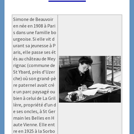
Simone de Beauvoir
en née en 1908 à Pari
s dans une famille bo
urgeoise. Si elle vit d
urant sa jeunesse à P
aris, elle passe ses ét
és au château de Mey
rignac (commune de
St Ybard, près d’Uzer
che) où son grand-pè
re paternel avait cré
e un parc paysagé ou
bien à celui de La Gril
lère, propriété d’un d
e ses oncles, à St Ger
main les Belles en H
aute Vienne. Elle ent
re en 1925 à la Sorbo