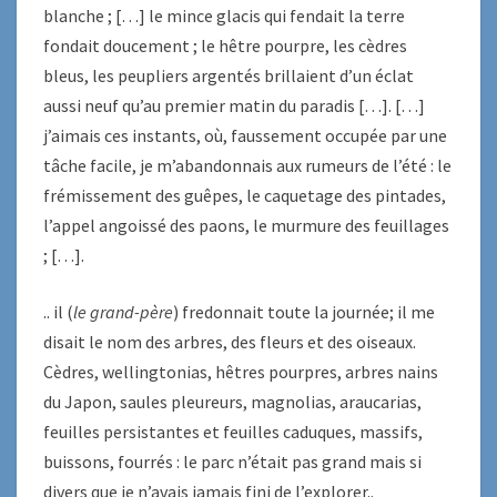
blanche ; […] le mince glacis qui fendait la terre
fondait doucement ; le hêtre pourpre, les cèdres
bleus, les peupliers argentés brillaient d’un éclat
aussi neuf qu’au premier matin du paradis […]. […]
j’aimais ces instants, où, faussement occupée par une
tâche facile, je m’abandonnais aux rumeurs de l’été : le
frémissement des guêpes, le caquetage des pintades,
l’appel angoissé des paons, le murmure des feuillages
; […].
.. il (
le grand-père
) fredonnait toute la journée; il me
disait le nom des arbres, des fleurs et des oiseaux.
Cèdres, wellingtonias, hêtres pourpres, arbres nains
du Japon, saules pleureurs, magnolias, araucarias,
feuilles persistantes et feuilles caduques, massifs,
buissons, fourrés : le parc n’était pas grand mais si
divers que je n’avais jamais fini de l’explorer..