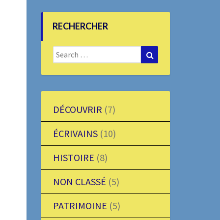
RECHERCHER
Search
Search
for:
DÉCOUVRIR
(7)
ÉCRIVAINS
(10)
HISTOIRE
(8)
NON CLASSÉ
(5)
PATRIMOINE
(5)