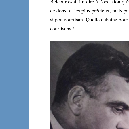
Belcour osait lui dire à l’occasion qu’
de dons, et les plus précieux, mais p
si peu courtisan. Quelle aubaine pour 
courtisans !