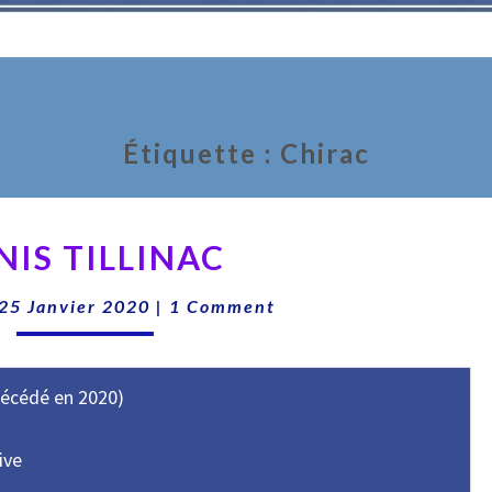
Étiquette :
Chirac
DENIS
NIS TILLINAC
TILLINAC
Comments
25 Janvier 2020
|
1 Comment
(décédé en 2020)
ive