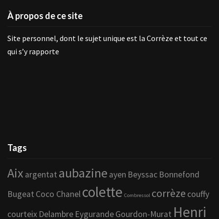
À propos de ce site
Site personnel, dont le sujet unique est la Corrèze et tout ce
qui s’y rapporte
Tags
Aix
aubazine
argentat
ayen
Beyssac
Bonnefond
colette
corrèze
Bugeat
Coco Chanel
couffy
Combressol
Henri
courteix
Delambre
Eygurande
Gourdon-Murat