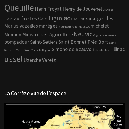
Queuille
Henri Troyat
Henry de Jouvenel
Jouvenel
Liginiac
Lagraulière
Les Cars
malraux
margerides
Marius Vazeilles
marèges
michelet
Maurice Biraud
Maussac
Neuvic
Mimoun
Ministre de l'Agriculture
Orgnac sur Vézère
pompadour
Saint-Setiers
Saint Bonnet Près Bort
Saint
Simone de Beauvoir
Tillinac
Geniez ô Merle
Saint Yrieix le Dejalat
Soudeilles
ussel
Uzerche
Varetz
La Corrèze vue de l’espace