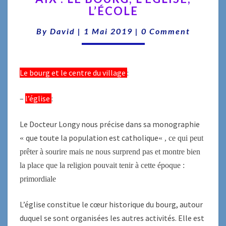
L’ÉCOLE
LE
BOURG,
Comments
By
David
|
1 Mai 2019
|
0 Comment
L’ÉGLISE,
L’ÉCOLE
Le bourg et le centre du village
:
–
l’église
:
Le Docteur Longy nous précise dans sa monographie
que toute la population est catholique
«
« ,
ce qui peut
prêter à sourire mais ne nous surprend pas et montre bien
la place que la religion pouvait tenir à cette époque :
primordiale
L’église constitue le cœur historique du bourg, autour
duquel se sont organisées les autres activités. Elle est