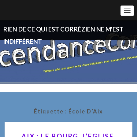
Togg
Navi
RIEN DE CE QUI EST CORRÉZIEN NE M'EST
INDIFFÉRENT
Étiquette :
École D’Aix
AIX
AIX : LE BOURG, L’ÉGLISE,
: