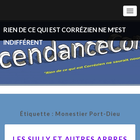
Togg
Navi
RIEN DE CE QUI EST CORRÉZIEN NE M'EST
INDIFFÉRENT
Étiquette :
Monestier Port-Dieu
LES
LES SULLY ET AUTRES ARBRES
SULLY