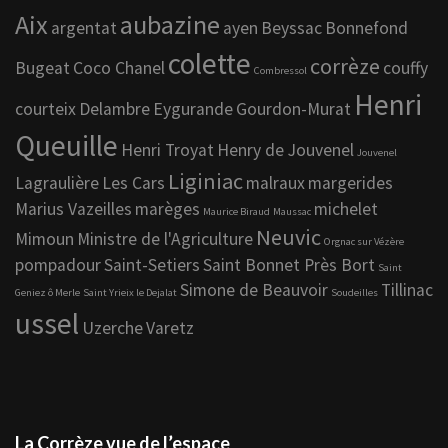
Aix
aubazine
argentat
ayen
Beyssac
Bonnefond
colette
corrèze
Bugeat
Coco Chanel
couffy
Combressol
Henri
courteix
Delambre
Eygurande
Gourdon-Murat
Queuille
Henri Troyat
Henry de Jouvenel
Jouvenel
Liginiac
Lagraulière
Les Cars
malraux
margerides
Marius Vazeilles
marèges
michelet
Maurice Biraud
Maussac
Neuvic
Mimoun
Ministre de l'Agriculture
Orgnac sur Vézère
pompadour
Saint-Setiers
Saint Bonnet Près Bort
Saint
Simone de Beauvoir
Tillinac
Geniez ô Merle
Saint Yrieix le Dejalat
Soudeilles
ussel
Uzerche
Varetz
La Corrèze vue de l’espace