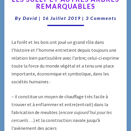
REMARQUABLES
ET
AUTRES
Comments
By
David
|
16 Juillet 2019
|
3 Comments
ARBRES
REMARQUABLES
La forêt et les bois ont joué un grand rôle dans
l’histoire et l’homme entretient depuis toujours une
relation bien particulière avec l’arbre; celui-ci exprime
toute la force du monde végétal et a tenu une place
importante, économique et symbolique, dans les
sociétés humaines :
– il constitue un moyen de chauffage très facile à
trouver et à enflammer et entre(entrait) dans la
fabrication de meubles (
encore aujourd’hui pour les
cercueils …
) et la construction navale jusqu’à
l’avènement des aciers