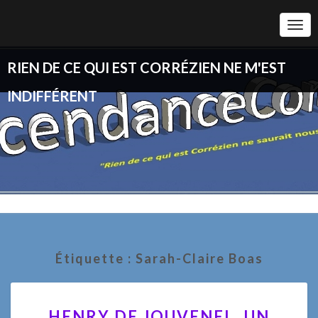
Togg
Navi
RIEN DE CE QUI EST CORRÉZIEN NE M'EST
INDIFFÉRENT
Étiquette :
Sarah-Claire Boas
HENRY
HENRY DE JOUVENEL, UN
DE