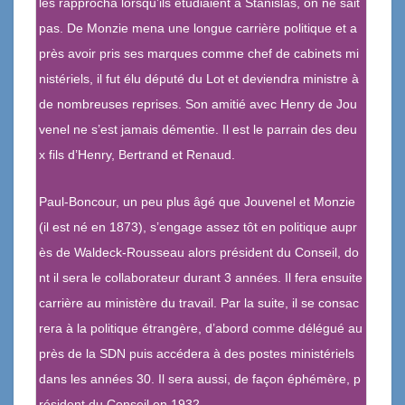
les rapprocha lorsqu’ils étudiaient à Stanislas, on ne sait
pas. De Monzie mena une longue carrière politique et a
près avoir pris ses marques comme chef de cabinets mi
nistériels, il fut élu député du Lot et deviendra ministre à
de nombreuses reprises. Son amitié avec Henry de Jou
venel ne s’est jamais démentie. Il est le parrain des deu
x fils d’Henry, Bertrand et Renaud.
Paul-Boncour, un peu plus âgé que Jouvenel et Monzie
(il est né en 1873), s’engage assez tôt en politique aupr
ès de Waldeck-Rousseau alors président du Conseil, do
nt il sera le collaborateur durant 3 années. Il fera ensuite
carrière au ministère du travail. Par la suite, il se consac
rera à la politique étrangère, d’abord comme délégué au
près de la SDN puis accédera à des postes ministériels
dans les années 30. Il sera aussi, de façon éphémère, p
résident du Conseil en 1932.