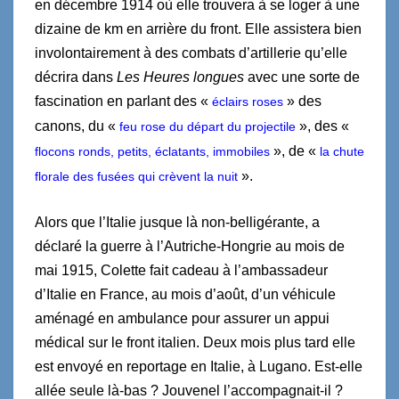
en décembre 1914 où elle trouvera à se loger à une
dizaine de km en arrière du front. Elle assistera bien
involontairement à des combats d’artillerie qu’elle
décrira dans
Les Heures longues
avec une sorte de
fascination en parlant des «
» des
éclairs roses
canons, du «
», des «
feu rose du départ du projectile
», de «
flocons ronds, petits, éclatants, immobiles
la chute
».
florale des fusées qui crèvent la nuit
Alors que l’Italie jusque là non-belligérante, a
déclaré la guerre à l’Autriche-Hongrie au mois de
mai 1915, Colette fait cadeau à l’ambassadeur
d’Italie en France, au mois d’août, d’un véhicule
aménagé en ambulance pour assurer un appui
médical sur le front italien. Deux mois plus tard elle
est envoyé en reportage en Italie, à Lugano. Est-elle
allée seule là-bas ? Jouvenel l’accompagnait-il ?