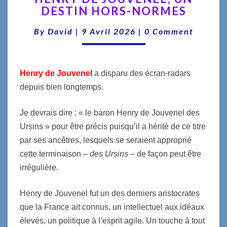
DESTIN HORS-NORMES
JOUVENEL,
UN
Comments
By
David
|
9 Avril 2026
|
0 Comment
DESTIN
HORS-
NORMES
Henry de Jouvenel
a disparu des écran-radars
depuis bien longtemps.
Je devrais dire : « le baron Henry de Jouvenel des
Ursins » pour être précis puisqu’il a hérité de ce titre
par ses ancêtres, lesquels se seraient approprié
cette terminaison –
des Ursins
– de façon peut être
irrégulière.
Henry de Jouvenel fut un des derniers aristocrates
que la France ait connus, un intellectuel aux idéaux
élevés, un politique à l’esprit agile. Un touche à tout