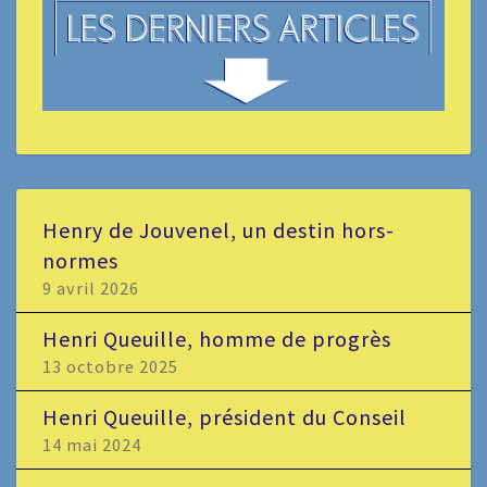
Henry de Jouvenel, un destin hors-
normes
9 avril 2026
Henri Queuille, homme de progrès
13 octobre 2025
Henri Queuille, président du Conseil
14 mai 2024