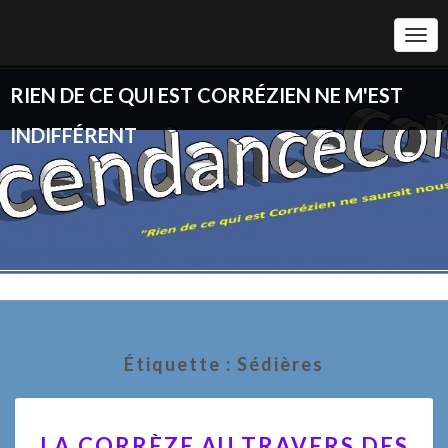
Togg
Navi
RIEN DE CE QUI EST CORRÉZIEN NE M'EST
INDIFFÉRENT
Étiquette :
Sédières
LA
LA CORRÈZE AU TRAVERS DES
CORRÈZE