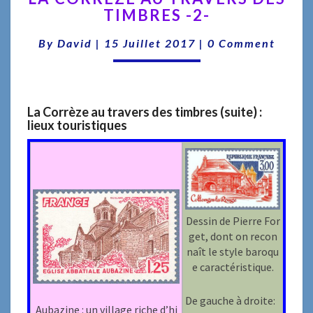
TIMBRES -2-
AU
TRAVERS
Comments
By
David
|
15 Juillet 2017
|
0 Comment
DES
TIMBRES
-2-
La Corrèze au travers des timbres (suite) :
lieux touristiques
Dessin de Pierre For
get, dont on recon
naît le style baroqu
e caractéristique.
De gauche à droite:
Aubazine : un village riche d’hi