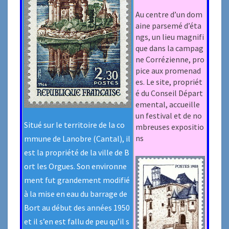
Au centre d’un dom
aine parsemé d’éta
ngs, un lieu magnifi
que dans la campag
ne Corrézienne, pro
pice aux promenad
es. Le site, propriét
é du Conseil Départ
emental, accueille
un festival et de no
Situé sur le territoire de la co
mbreuses expositio
ns
mmune de Lanobre (Cantal), il
est la propriété de la ville de B
ort les Orgues. Son environne
ment fut grandement modifié
à la mise en eau du barrage de
Bort au début des années 1950
et il s’en est fallu de peu qu’il s