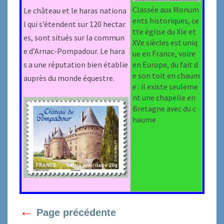
Classée aux Monum
Le château et le haras nationa
ents historiques, ce
l qui s’étendent sur 120 hectar
tte église du XIe et
es, sont situés sur la commun
XVe siècles est uniq
e d’Arnac-Pompadour. Le hara
ue en France, voire
s a une réputation bien établie
en Europe, du fait d
e son toit en chaum
auprès du monde équestre.
e : il existe seuleme
nt une chapelle en
Bretagne avec du c
haume
←
Page précédente