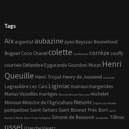
Tags
Aix
aubazine
argentat
ayen
Beyssac
Bonnefond
colette
corrèze
Bugeat
Coco Chanel
couffy
Combressol
Henri
courteix
Delambre
Eygurande
Gourdon-Murat
Queuille
Henri Troyat
Henry de Jouvenel
Jouvenel
Liginiac
Lagraulière
Les Cars
malraux
margerides
Marius Vazeilles
marèges
michelet
Maurice Biraud
Maussac
Neuvic
Mimoun
Ministre de l'Agriculture
Orgnac sur Vézère
pompadour
Saint-Setiers
Saint Bonnet Près Bort
Saint
Simone de Beauvoir
Tillinac
Geniez ô Merle
Saint Yrieix le Dejalat
Soudeilles
ussel
Uzerche
Varetz