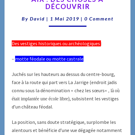
DÉCOUVRIR
DES
CHOSES
Comments
By
David
|
1 Mai 2019
|
0 Comment
À
DÉCOUVRIR
Des vestiges historiques ou archéologiques
:
–
motte féodale ou motte castrale
Juchés sur les hauteurs au dessus du centre-bourg,
face à la route qui part vers La Jarrige (endroit jadis
connu sous la dénomination
chez les sœurs
«
« ,
là
où
), subsistent les vestiges
était implantée une école libre
d’un château féodal.
La position, sans doute stratégique, surplombe les
alentours et bénéficie d’une vue dégagée notamment