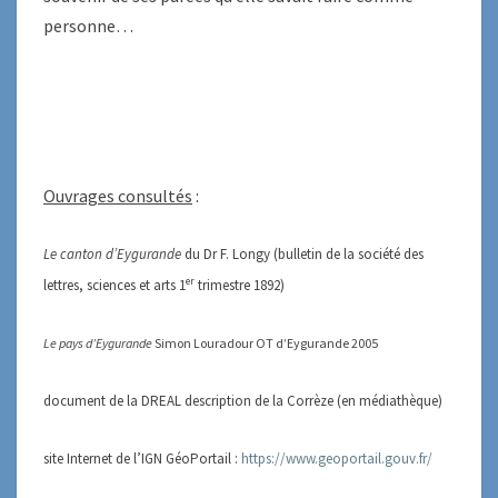
personne…
Ouvrages consultés
:
Le canton d’Eygurande
du Dr F. Longy (bulletin de la société des
er
lettres, sciences et arts 1
trimestre 1892)
Le pays d’Eygurande
Simon Louradour OT d’Eygurande 2005
document de la DREAL description de la Corrèze (en médiathèque)
site Internet de l’IGN GéoPortail :
https://www.geoportail.gouv.fr/