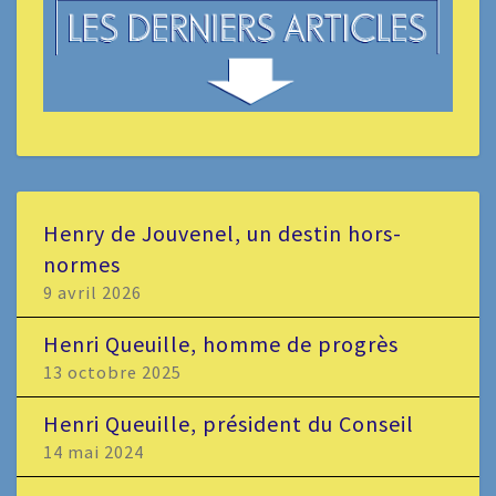
Henry de Jouvenel, un destin hors-
normes
9 avril 2026
Henri Queuille, homme de progrès
13 octobre 2025
Henri Queuille, président du Conseil
14 mai 2024