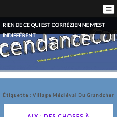
Togg
Navi
RIEN DE CE QUI EST CORRÉZIEN NE M'EST
INDIFFÉRENT
Étiquette :
Village Médiéval Du Grandcher
AIX
AIX : DES CHOSES À
: