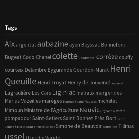
Tags
Aix
aubazine
argentat
ayen
Beyssac
Bonnefond
colette
corrèze
Bugeat
Coco Chanel
couffy
Combressol
Henri
courteix
Delambre
Eygurande
Gourdon-Murat
Queuille
Henri Troyat
Henry de Jouvenel
Jouvenel
Liginiac
Lagraulière
Les Cars
malraux
margerides
Marius Vazeilles
marèges
michelet
Maurice Biraud
Maussac
Neuvic
Mimoun
Ministre de l'Agriculture
Orgnac sur Vézère
pompadour
Saint-Setiers
Saint Bonnet Près Bort
Saint
Simone de Beauvoir
Tillinac
Geniez ô Merle
Saint Yrieix le Dejalat
Soudeilles
ussel
Uzerche
Varetz