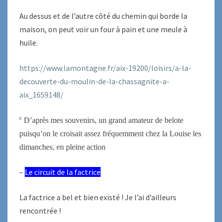
Au dessus et de l’autre côté du chemin qui borde la
maison, on peut voir un four à pain et une meule à
huile.
https://www.lamontagne.fr/aix-19200/loisirs/a-la-
decouverte-du-moulin-de-la-chassagnite-a-
aix_1659148/
c
D’après mes souvenirs, un grand amateur de belote
puisqu’on le croisait assez fréquemment chez la Louise les
dimanches, en pleine action
–
Le circuit de la factrice
La factrice a bel et bien existé ! Je l’ai d’ailleurs
rencontrée !