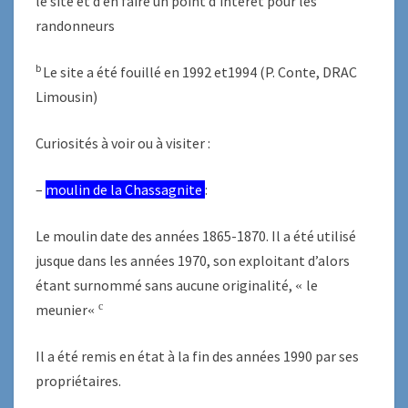
le site et d’en faire un point d’intérêt pour les
randonneurs
b
Le site a été fouillé en 1992 et1994 (P. Conte, DRAC
Limousin)
Curiosités à voir ou à visiter :
–
moulin de la Chassagnite
:
Le moulin date des années 1865-1870. Il a été utilisé
jusque dans les années 1970, son exploitant d’alors
étant surnommé sans aucune originalité,
le
«
c
meunier
«
Il a été remis en état à la fin des années 1990 par ses
propriétaires.