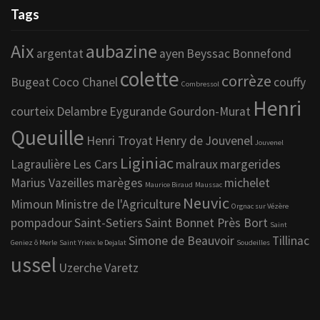
Tags
Aix
aubazine
argentat
ayen
Beyssac
Bonnefond
colette
corrèze
Bugeat
Coco Chanel
couffy
Combressol
Henri
courteix
Delambre
Eygurande
Gourdon-Murat
Queuille
Henri Troyat
Henry de Jouvenel
Jouvenel
Liginiac
Lagraulière
Les Cars
malraux
margerides
Marius Vazeilles
marèges
michelet
Maurice Biraud
Maussac
Neuvic
Mimoun
Ministre de l'Agriculture
Orgnac sur Vézère
pompadour
Saint-Setiers
Saint Bonnet Près Bort
Saint
Simone de Beauvoir
Tillinac
Geniez ô Merle
Saint Yrieix le Dejalat
Soudeilles
ussel
Uzerche
Varetz