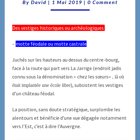
À
Comments
By
David
|
1 Mai 2019
|
0 Comment
DÉCOUVRIR
Des vestiges historiques ou archéologiques
:
–
motte féodale ou motte castrale
Juchés sur les hauteurs au dessus du centre-bourg,
face à la route qui part vers La Jarrige (endroit jadis
connu sous la dénomination
chez les sœurs
«
« ,
là
où
), subsistent les vestiges
était implantée une école libre
d’un château féodal.
La position, sans doute stratégique, surplombe les
alentours et bénéficie d’une vue dégagée notamment
vers l’Est, c’est à dire l’Auvergne.