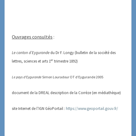
Ouvrages consultés
:
Le canton d’Eygurande
du Dr F. Longy (bulletin de la société des
er
lettres, sciences et arts 1
trimestre 1892)
Le pays d’Eygurande
Simon Louradour OT d’Eygurande 2005
document de la DREAL description de la Corrèze (en médiathèque)
site Internet de l’IGN GéoPortail :
https://www.geoportail.gouv.fr/