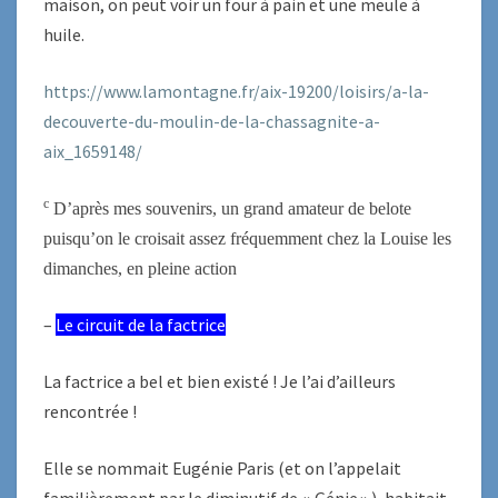
maison, on peut voir un four à pain et une meule à
huile.
https://www.lamontagne.fr/aix-19200/loisirs/a-la-
decouverte-du-moulin-de-la-chassagnite-a-
aix_1659148/
c
D’après mes souvenirs, un grand amateur de belote
puisqu’on le croisait assez fréquemment chez la Louise les
dimanches, en pleine action
–
Le circuit de la factrice
La factrice a bel et bien existé ! Je l’ai d’ailleurs
rencontrée !
Elle se nommait Eugénie Paris (et on l’appelait