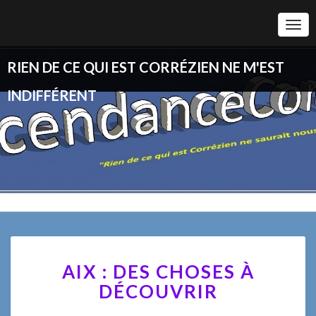
Togg
Navi
RIEN DE CE QUI EST CORRÉZIEN NE M'EST
INDIFFÉRENT
AIX
AIX : DES CHOSES À
:
DES
DÉCOUVRIR
CHOSES