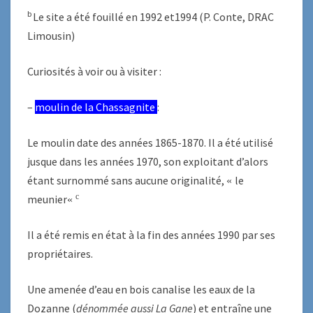
b
Le site a été fouillé en 1992 et1994 (P. Conte, DRAC
Limousin)
Curiosités à voir ou à visiter :
–
moulin de la Chassagnite
:
Le moulin date des années 1865-1870. Il a été utilisé
jusque dans les années 1970, son exploitant d’alors
étant surnommé sans aucune originalité,
le
«
c
meunier
«
Il a été remis en état à la fin des années 1990 par ses
propriétaires.
Une amenée d’eau en bois canalise les eaux de la
Dozanne (
dénommée aussi La Gane
) et entraîne une