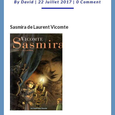
SE
Comments
By
David
|
22 Juillet 2017
|
0 Comment
PASSE
EN
CORRÈZE
Sasmira
de Laurent Vicomte