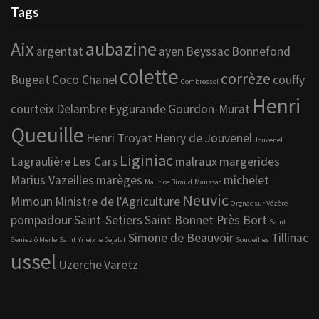
Tags
Aix
aubazine
argentat
ayen
Beyssac
Bonnefond
colette
corrèze
Bugeat
Coco Chanel
couffy
Combressol
Henri
courteix
Delambre
Eygurande
Gourdon-Murat
Queuille
Henri Troyat
Henry de Jouvenel
Jouvenel
Liginiac
Lagraulière
Les Cars
malraux
margerides
Marius Vazeilles
marèges
michelet
Maurice Biraud
Maussac
Neuvic
Mimoun
Ministre de l'Agriculture
Orgnac sur Vézère
pompadour
Saint-Setiers
Saint Bonnet Près Bort
Saint
Simone de Beauvoir
Tillinac
Geniez ô Merle
Saint Yrieix le Dejalat
Soudeilles
ussel
Uzerche
Varetz