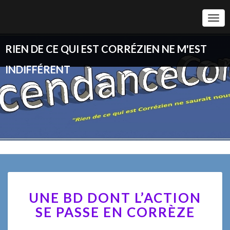
Togg
Navi
RIEN DE CE QUI EST CORRÉZIEN NE M'EST
INDIFFÉRENT
UNE
UNE BD DONT L’ACTION
BD
DONT
SE PASSE EN CORRÈZE
L’ACTION