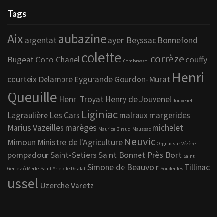
Tags
Aix
aubazine
argentat
ayen
Beyssac
Bonnefond
colette
corrèze
Bugeat
Coco Chanel
couffy
Combressol
Henri
courteix
Delambre
Eygurande
Gourdon-Murat
Queuille
Henri Troyat
Henry de Jouvenel
Jouvenel
Liginiac
Lagraulière
Les Cars
malraux
margerides
Marius Vazeilles
marèges
michelet
Maurice Biraud
Maussac
Neuvic
Mimoun
Ministre de l'Agriculture
Orgnac sur Vézère
pompadour
Saint-Setiers
Saint Bonnet Près Bort
Saint
Simone de Beauvoir
Tillinac
Geniez ô Merle
Saint Yrieix le Dejalat
Soudeilles
ussel
Uzerche
Varetz