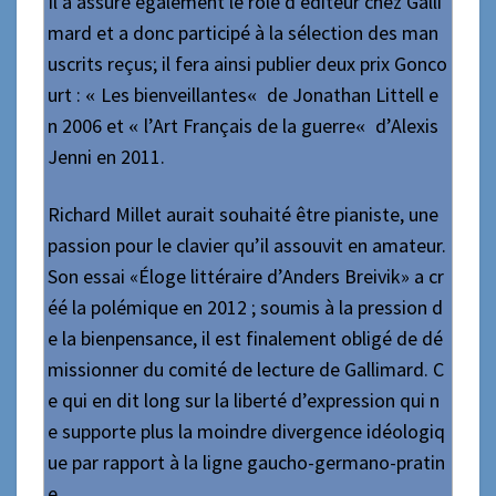
Il
a
assur
é
également
le rôle
d’
éditeur
chez Galli
mard
et
a
donc particip
é
à la sélection des man
uscrits reçus;
il fera
ainsi
publier deux prix Gonco
urt :
Les bienveillantes
de Jonathan Litte
l
l e
«
«
n 2006 et
l’Art Français de la guerre
d’Alexis
«
«
Jenni en 2011.
Richard Millet aurait souhaité être pianiste, une
passion pour le clavier qu’il assouvit en amateur.
Son
essai
«Éloge littéraire d’Anders Breivik» a cr
éé la polémique en 2012 ;
soumis à la pression d
e la bienpensance, il est finalement obligé de dé
missionner du comité de lecture de Gallimard. C
e qui en dit long sur la liberté d’expression qui n
e supporte plus la moindre divergence idéologiq
ue par rapport à la ligne gaucho-germano-pratin
e