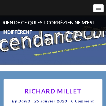
Togg
Navi
RIEN DE CE QUI EST CORRÉZIEN NE M'EST
INDIFFÉRENT
RICHARD
RICHARD MILLET
MILLET
Comments
By
David
|
25 Janvier 2020
|
0 Comment