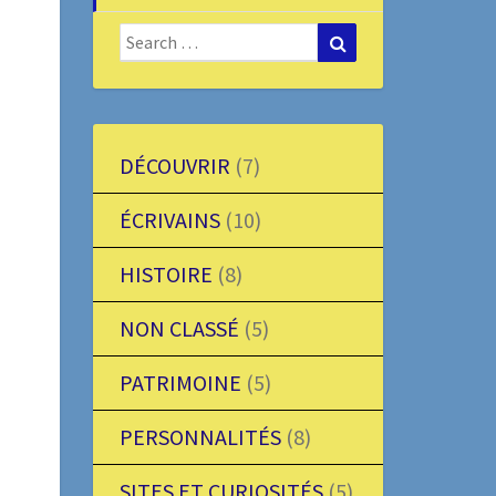
Search
Search
for:
DÉCOUVRIR
(7)
ÉCRIVAINS
(10)
HISTOIRE
(8)
NON CLASSÉ
(5)
PATRIMOINE
(5)
PERSONNALITÉS
(8)
SITES ET CURIOSITÉS
(5)