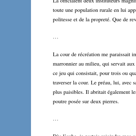
Là officiaient deux instituteurs magnif
toute une population rurale en lui ap
politesse et de la propreté. Que de rev
…
La cour de récréation me paraissait im
marronnier au milieu, qui servait aux 
ce jeu qui consistait, pour trois ou q
traverser la cour. Le préau, lui, avec
plus paisibles. Il abritait également l
poutre posée sur deux pierres.
…