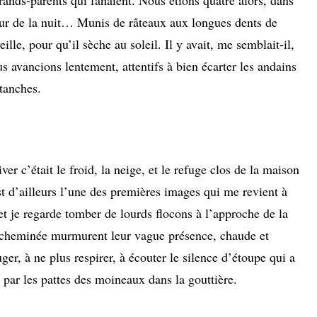
rands-parents qui fanaient. Nous étions quatre alors, dans
heur de la nuit… Munis de râteaux aux longues dents de
ille, pour qu’il sèche au soleil. Il y avait, me semblait-il,
s avancions lentement, attentifs à bien écarter les andains
tanches.
iver c’était le froid, la neige, et le refuge clos de la maison
st d’ailleurs l’une des premières images qui me revient à
x et je regarde tomber de lourds flocons à l’approche de la
a cheminée murmurent leur vague présence, chaude et
ger, à ne plus respirer, à écouter le silence d’étoupe qui a
 par les pattes des moineaux dans la gouttière.