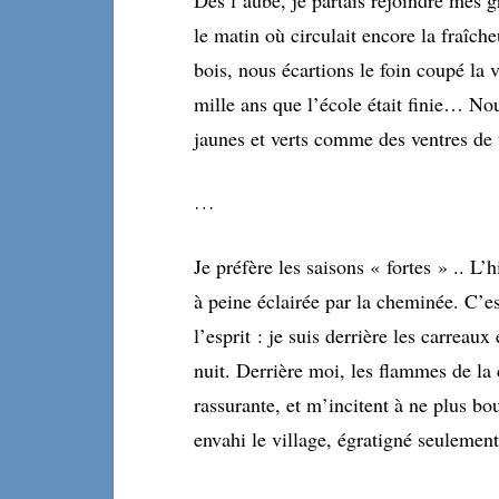
Dès l’aube, je partais rejoindre mes g
le matin où circulait encore la fraîc
bois, nous écartions le foin coupé la ve
mille ans que l’école était finie… Nou
jaunes et verts comme des ventres de 
…
Je préfère les saisons « fortes » .. L’h
à peine éclairée par la cheminée. C’e
l’esprit : je suis derrière les carreau
nuit. Derrière moi, les flammes de l
rassurante, et m’incitent à ne plus bou
envahi le village, égratigné seulement