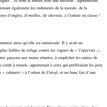
iques .. et dont le métier était une mission : alphabétiser
prenant également les rudiments de la morale, de la
ues d’ongles, d’oreilles, de cheveux, à l’entrée en classe !
mense alors qu’elle est minuscule. Il y avait un
plus faibles de refuge contre les vagues de « l’épervier »,
uatre garçons aux mains réunies, à empêcher les autres de
 sa corde à nœuds, appartenait à ceux qui préféraient les jeux
es « cabinets » à l’odeur de Crésyl, et un banc fait d’une