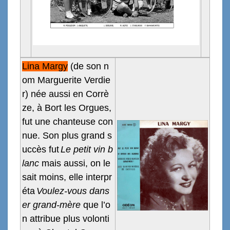
Lina Margy
(de son n
om Marguerite Verdie
r) née aussi en Corrè
ze, à Bort les Orgues,
fut une chanteuse con
nue. S
on plus grand s
uccès
f
ut
Le
petit vin b
lanc
mais aussi, on le
sait moins, e
lle interpr
éta
Voulez-vous dans
er grand-mère
que l’o
n attribue plus volonti