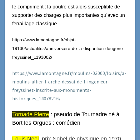
le compriment : la poutre est alors susceptible de
supporter des charges plus importantes qu’avec un
ferraillage classique.
https://www.lamontagne.fr/objat-
19130/actualites/anniversaire-de-la-disparition-deugene-
freyssinet_1193002/
https://www.lamontagne.fr/moulins-03000/loisirs/a-
moulins-allier-l-arche-dessai-de-l-ingenieur-
freyssinet-inscrite-aux-monuments-
historiques_14078216/
Tornade Pierre
: pseudo de Tournadre né à
Bort les Orgues ; comédien
Louis Neel
, prix Nobel de physique en 1970