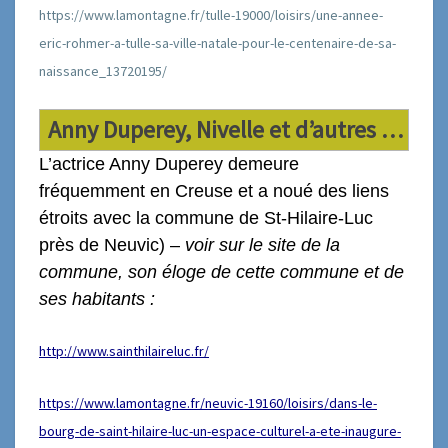
https://www.lamontagne.fr/tulle-19000/loisirs/une-annee-
eric-rohmer-a-tulle-sa-ville-natale-pour-le-centenaire-de-sa-
naissance_13720195/
Anny Duperey, Nivelle et d’autres …
L’actrice Anny Duperey demeure
fréquemment en Creuse et a noué des liens
étroits avec la commune de St-
Hilaire-Luc
près de Neuvic) –
voir sur le site de la
commune,
son éloge de
c
ette commune et de
ses habitants
:
http://www.sainthilaireluc.fr/
https://www.lamontagne.fr/neuvic-19160/loisirs/dans-le-
bourg-de-saint-hilaire-luc-un-espace-culturel-a-ete-inaugure-