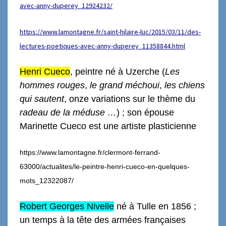
avec-anny-duperey_12924232/
https://www.lamontagne.fr/saint-hilaire-luc/2015/03/11/des-
lectures-poetiques-avec-anny-duperey_11358844.html
Henri Cueco
, peintre
né à Uzerche
(
Les
hommes rouges
,
le grand méchoui
,
les chiens
qui sautent
,
onze variations sur le thème du
radeau de la méduse …
) ;
son épouse
Marinette Cueco est une artiste plasticienne
https://www.lamontagne.fr/clermont-ferrand-
63000/actualites/le-peintre-henri-cueco-en-quelques-
mots_12322087/
Robert Georges Nivelle
né à Tulle en 1856 ;
un temps à la tête des armées françaises