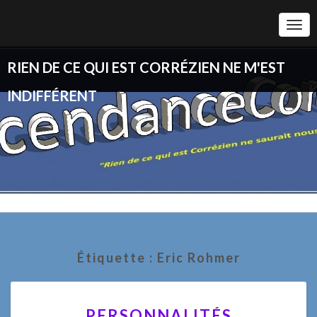
Togg
Navi
RIEN DE CE QUI EST CORRÉZIEN NE M'EST
INDIFFÉRENT
Étiquette :
Eric Rohmer
PERSONNALITÉS
PERSONNALITÉS