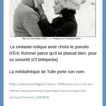
Le cinéaste indique avoir choisi le pseudo
d’Éric Rohmer parce qu’il lui plaisait bien, pour
sa sonorité (Cf Wikipedia)
La médiathèque de Tulle porte son nom.
https://www.lamontagne.fr/paris-75000/loisirs/il-y-a-50-ans-
rohmer-tournait-ma-nuit-chez-maud-dans-la-region-de-
clermont-ferrand_13089878/