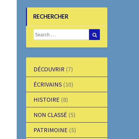
RECHERCHER
Search
Search
for:
DÉCOUVRIR
(7)
ÉCRIVAINS
(10)
HISTOIRE
(8)
NON CLASSÉ
(5)
PATRIMOINE
(5)