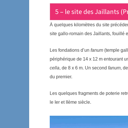
5 – le site des Jaillants (
À quelques kilomètres du site précéden
site gallo-romain des Jaillants, fouillé
Les fondations d’un
fanum
(temple gal
périphérique de 14 x 12 m entourant un
cella
, de 8 x 6 m. Un second
fanum
, d
du premier.
Les quelques fragments de poterie retr
le Ier et IIème siècle.