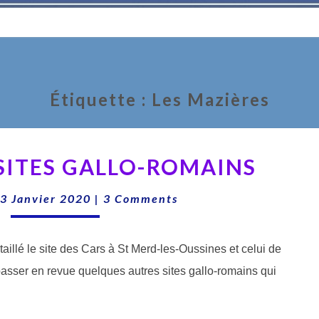
Étiquette :
Les Mazières
LES
 SITES GALLO-ROMAINS
AUTRES
SITES
Comments
3 Janvier 2020
|
3 Comments
GALLO-
ROMAINS
illé le site des Cars à St Merd-les-Oussines et celui de
passer en revue quelques autres sites gallo-romains qui