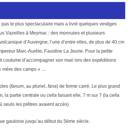
 pas le plus spectaculaire mais a livré quelques vestiges
us Vazeilles à Meymac : des monnaies et plusieurs
volcanique d’Auvergne; l’une d’entre elles, de plus de 40 cm
mpereur Marc-Aurèle, Faustine La Jeune. Pour la petite
vait coutume d’accompagner son mari lors des expéditions
e « mère des camps » …
ples (
fanum
, au pluriel,
fana
) de forme carré. Le plus grand
m, la partie centrale ou
cella
faisant elle, 7 m sur 7 (la
cella
 où seuls les prêtres avaient accès)
que gauloise jusqu’au début du 5ème siècle.