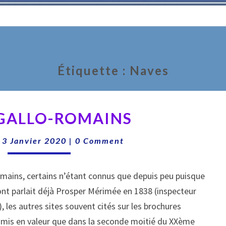
Étiquette :
Naves
SITES
 GALLO-ROMAINS
GALLO-
ROMAINS
Comments
|
3 Janvier 2020
|
0 Comment
romains, certains n’étant connus que depuis peu puisque
ont parlait déjà Prosper Mérimée en 1838 (inspecteur
les autres sites souvent cités sur les brochures
t mis en valeur que dans la seconde moitié du XXème