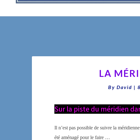
LA MÉRI
By
David
|
Sur la piste du méridien da
Il n’est pas possible de suivre la méridien
été aménagé pour le faire …