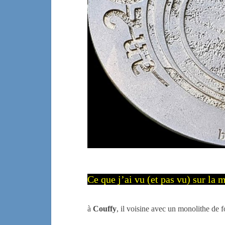
Ce que j’ai vu (et pas vu) sur la 
à
Couffy
, il voisine avec un monolithe de 